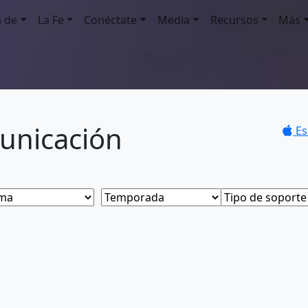
a de
La Fe
Conéctate
Media
Recursos
Más
unicación
Es