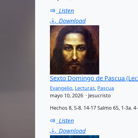
Listen
Download
Sexto Domingo de Pascua (Lec
Evangelio
,
Lecturas
,
Pascua
mayo 10, 2026 · Jesucristo
Hechos 8, 5-8. 14-17 Salmo 65, 1-3a. 4-5
Listen
Download