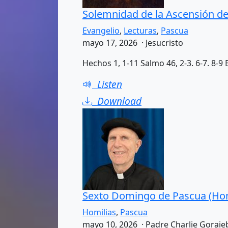
Solemnidad de la Ascensión de
Evangelio
,
Lecturas
,
Pascua
mayo 17, 2026 · Jesucristo
Hechos 1, 1-11 Salmo 46, 2-3. 6-7. 8-9 
Listen
Download
Sexto Domingo de Pascua (Hom
Homilias
,
Pascua
mayo 10, 2026 · Padre Charlie Goraie