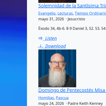
Solemnidad de la Santísima Tri
Evangelio
,
Lecturas
,
Tiempo Ordinari
mayo 31, 2026 · Jesucristo
Éxodo 34, 4b-6. 8-9 Daniel 3, 52. 53. 54.
Listen
Download
Domingo de Pentecostés Misa d
Homilias
,
Pascua
mayo 24, 2026 · Padre Keith Kenney