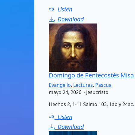
Listen
Download
Domingo de Pentecostés Misa d
Evangelio
,
Lecturas
,
Pascua
mayo 24, 2026 · Jesucristo
Hechos 2, 1-11 Salmo 103, 1ab y 24ac. 2
Listen
Download